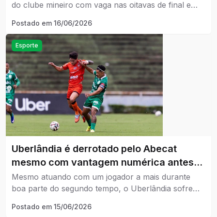
do clube mineiro com vaga nas oitavas de final e
sonho da Série C em jogo.
Postado em
16/06/2026
Esporte
Uberlândia é derrotado pelo Abecat
mesmo com vantagem numérica antes
do mata-mata da Série D
Mesmo atuando com um jogador a mais durante
boa parte do segundo tempo, o Uberlândia sofre
gol nos minutos finais para o Abecat e encerra a
Postado em
15/06/2026
fase de grupos da Série D sem vencer há quatro