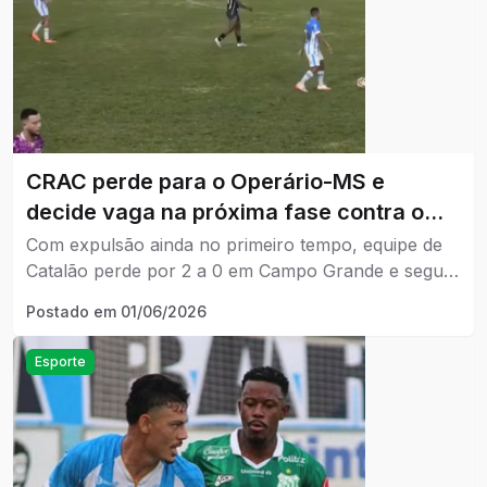
CRAC perde para o Operário-MS e
decide vaga na próxima fase contra o
Ivinhema em Catalão
Com expulsão ainda no primeiro tempo, equipe de
Catalão perde por 2 a 0 em Campo Grande e segue
na briga por classificação para a próxima fase da
Postado em
01/06/2026
competição.
Esporte