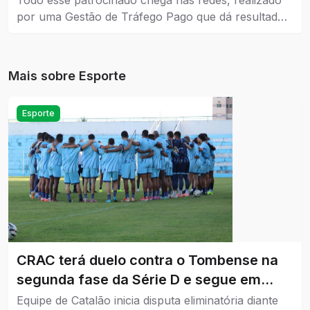
Todo esse patrocinado chega nas redes, realizado
por uma Gestão de Tráfego Pago que dá resultados
reais para a empresa que coloca como estratégia de
venda e também no marketing.
Mais sobre
Esporte
Esporte
CRAC terá duelo contra o Tombense na
segunda fase da Série D e segue em
busca do acesso.
Equipe de Catalão inicia disputa eliminatória diante