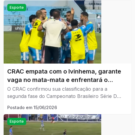
partidas.
Esporte
CRAC empata com o Ivinhema, garante
vaga no mata-mata e enfrentará o
Tombense na segunda fase da Série D
O CRAC confirmou sua classificação para a
segunda fase do Campeonato Brasileiro Série D
2026.
Postado em
15/06/2026
Esporte