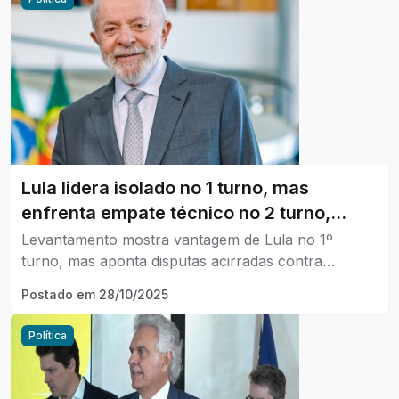
Lula lidera isolado no 1 turno, mas
enfrenta empate técnico no 2 turno,
aponta Paraná Pesquisas
Levantamento mostra vantagem de Lula no 1º
turno, mas aponta disputas acirradas contra
principais nomes da oposição no 2º turno
Postado em
28/10/2025
Política