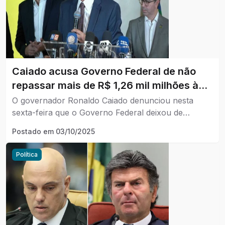
Caiado acusa Governo Federal de não
repassar mais de R$ 1,26 mil milhões à
Saúde de Goiás
O governador Ronaldo Caiado denunciou nesta
sexta-feira que o Governo Federal deixou de
transferir mais de R$ 1,26 mil milhões para a área
Postado em
03/10/2025
da Saúde de Goiás nos últimos três anos.
Política