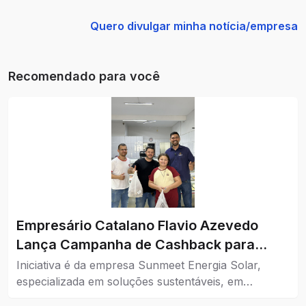
Quero divulgar minha notícia/empresa
Recomendado para você
Empresário Catalano Flavio Azevedo
Lança Campanha de Cashback para
Impulsionar o Comércio da Cidade
Iniciativa é da empresa Sunmeet Energia Solar,
especializada em soluções sustentáveis, em
parceria com comércios da cidade.