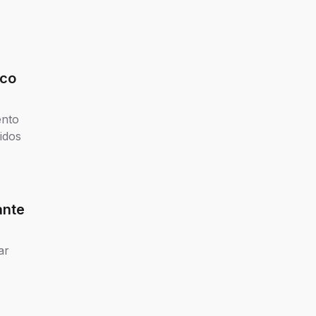
ico
ento
idos
ante
ar