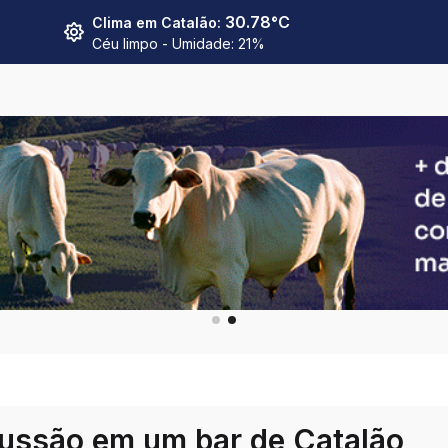
30.78
°C
Clima em
Catalão
:
Céu limpo
- Umidade:
21
%
ussão em um bar de Catalão