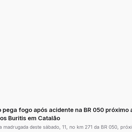
pequena, média e grande.
pega fogo após acidente na BR 050 próximo ao
dos Buritis em Catalão
a madrugada deste sábado, 11, no km 271 da BR 050, próx