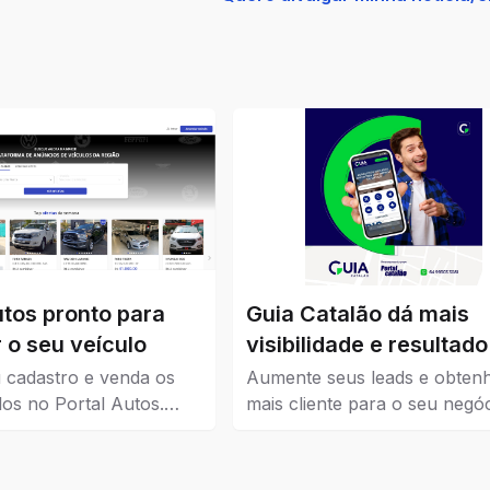
utos pronto para
Guia Catalão dá mais
 o seu veículo
visibilidade e resultado
seu negócio
 cadastro e venda os
Aumente seus leads e obten
los no Portal Autos.
mais cliente para o seu negóc
ui os veículos que estão
Guia Catalão veio para traze
 Catalão.
visibilidade para empresas, 
e instituições de todos os níve