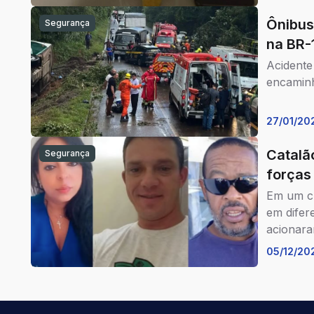
Ônibus
Segurança
na BR-
Acidente
encaminh
27/01/20
Catalã
Segurança
forças
Em um cu
em difere
acionara
05/12/20