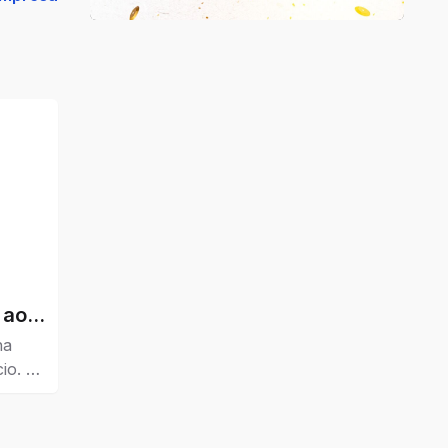
 ao
ha
io. O
r
marcas
is,