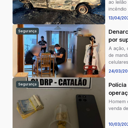
ao leilã
incêndio
13/04/20
Denarc
Segurança
por su
A ação, 
de manda
celulare
24/03/2
Polícia
Segurança
operaç
Homem de
venda de
10/03/20