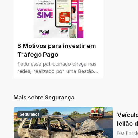
8 Motivos para investir em
Tráfego Pago
Todo esse patrocinado chega nas
redes, realizado por uma Gestão
de Tráfego Pago que dá resultados
reais para a empresa que coloca
como estratégia de venda e
Mais sobre
Segurança
também no marketing.
Veículo 
Segurança
leilão 
No fim d