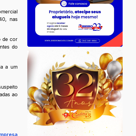
mercial
40, nas
 de cor
antes do
ada a um
suspeito
zadas ao
empresa