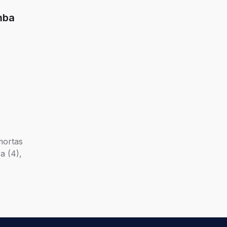
mba
mortas
a (4),