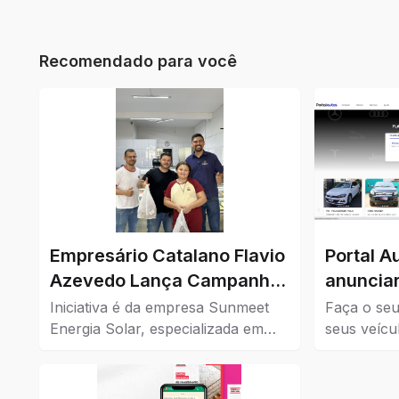
Recomendado para você
Empresário Catalano Flavio
Portal A
Azevedo Lança Campanha
anunciar
de Cashback para
Iniciativa é da empresa Sunmeet
Faça o seu
Impulsionar o Comércio da
Energia Solar, especializada em
seus veícu
soluções sustentáveis, em parceria
Confira aq
Cidade
com comércios da cidade.
à venda em